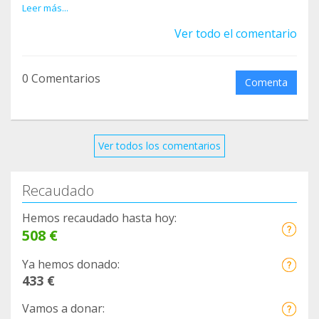
necesita ó se le puede poner alguna prótesis, que
Leer más...
le ayude a caminar más recto.
Ver todo el comentario
La Asociación Protectora Felina de Cáceres se
hará cargo de todos sus gastos de por vida.
0 Comentarios
Comenta
Ver todos los comentarios
Recaudado
Hemos recaudado hasta hoy:
508 €
Ya hemos donado:
433 €
Vamos a donar: