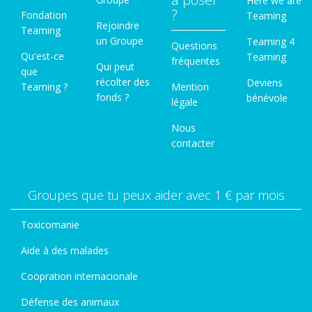
Here we are
?
Fondation
Teaming
Rejoindre
Teaming
un Groupe
Teaming 4
Questions
Qu'est-ce
Teaming
fréquentes
Qui peut
que
récolter des
Deviens
Teaming ?
Mention
fonds ?
bénévole
légale
Nous
contacter
Groupes que tu peux aider avec 1 € par mois
Toxicomanie
Aide à des malades
Coopration internacionale
Défense des animaux