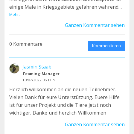
einige Male in Kriegsgebiete gefahren während
dort bo .......t wurde sie haben eine Qurantaene
Mehr...
und bauen in Ukraine neues Tierheim fand ich bei
Ganzen Kommentar sehen
instagramm xxx Videos konnte nix teilen .. wenn
ich Zeit hab schau ich auf deine Seite ...die ich ne
0 Kommentare
Zeitlang besucht h...
Kommentieren
Jasmin Staab
Teaming-Manager
10/07/2022 08:11 h
Herzlich willkommen an die neuen Teilnehmer.
Vielen Dank für eure Unterstützung. Euere Hilfe
ist für unser Projekt und die Tiere jetzt noch
wichtiger. Danke und herzlich Willkommen
Ganzen Kommentar sehen