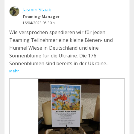
Jasmin Staab
Teaming-Manager
16/04/2023 05:30 h
Wie versprochen spendieren wir für jeden
Teaming Teilnehmer eine kleine Bienen- und
Hunmel Wiese in Deutschland und eine
Sonnenblume für die Ukraine. Die 176
Sonnenblumen sind bereits in der Ukraine
angekommen auch die 176 Bienen- und Hummel
Mehr...
Restaurants sind bereits startklar.
Wir werden natürlich noch weiter berichten ❤️
danke das ihr dabei seid