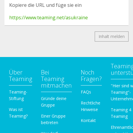
Kopiere die URL und füge sie ein
https://www.teaming.net/asukraine
Inhalt melden
Teamin
Über
Bei
Noch
unterst
Teaming
Teaming
Fragen?
mitmachen
"Hier sind w
Teaming-
FAQs
Teaming"-
Stiftung
Gründe deine
Unternehm
Rechtliche
Gruppe
Was ist
Hinweise
Teaming 4
Teaming?
Einer Gruppe
Teaming
Kontakt
beitreten
Ehrenamtli