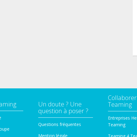
Collaborer
eaming
Un doute ? Une
Teaming
question à poser ?
e
Entreprises He
Questions fréquentes
Teaming
roupe
Mention légale
Teaming 4 Te