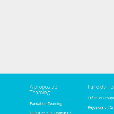
A propos de
Faire du T
Teaming
Créer un Group
Fondation Teaming
Rejoindre un G
Qu'est-ce que Teaming ?