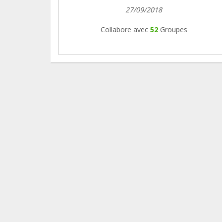
27/09/2018
Collabore avec
52
Groupes