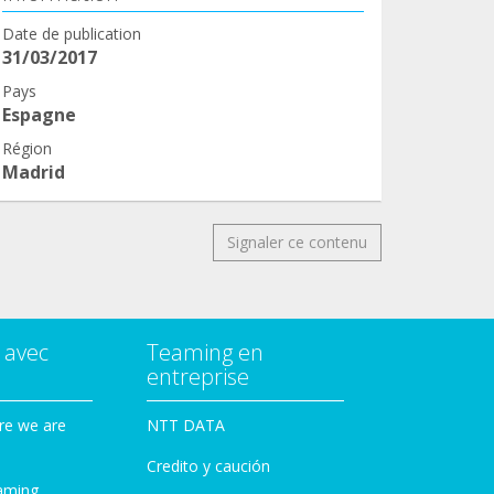
Date de publication
31/03/2017
Pays
Espagne
Région
Madrid
Signaler ce contenu
 avec
Teaming en
entreprise
re we are
NTT DATA
Credito y caución
aming