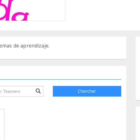
mas de aprendizaje.
ile.searchForm.search.text???
Chercher