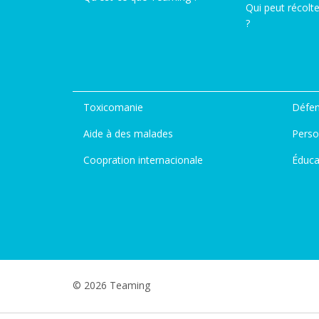
Qui peut récolt
?
Toxicomanie
Défen
Aide à des malades
Perso
Coopration internacionale
Éduca
© 2026 Teaming