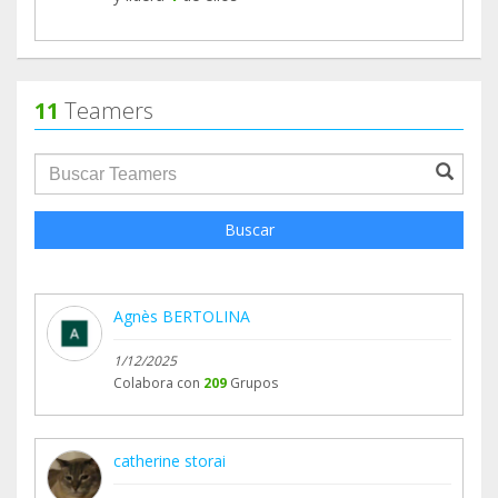
11
Teamers
groupProfile.searchForm.search.text???
Buscar
Agnès BERTOLINA
1/12/2025
Colabora con
209
Grupos
catherine storai