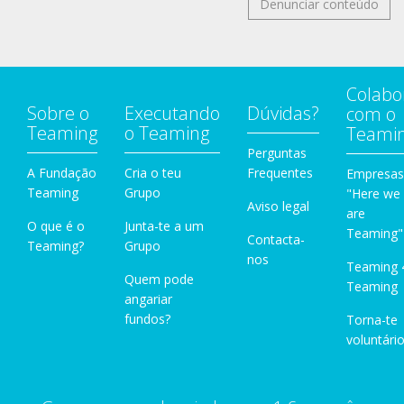
Denunciar conteúdo
Colabo
Sobre o
Executando
Dúvidas?
com o
Teaming
o Teaming
Teami
Perguntas
A Fundação
Cria o teu
Frequentes
Empresas
Teaming
Grupo
"Here we
Aviso legal
are
O que é o
Junta-te a um
Teaming"
Contacta-
Teaming?
Grupo
nos
Teaming 
Quem pode
Teaming
angariar
fundos?
Torna-te
voluntário