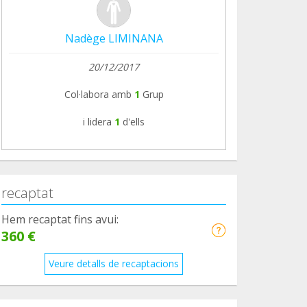
Nadège LIMINANA
20/12/2017
Col·labora amb
1
Grup
i lidera
1
d'ells
recaptat
Hem recaptat fins avui:
360 €
Veure detalls de recaptacions