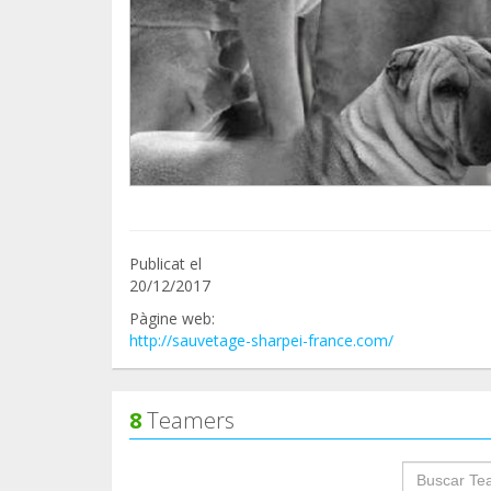
Publicat el
20/12/2017
Pàgine web:
http://sauvetage-sharpei-france.com/
8
Teamers
groupProf