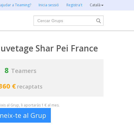
 ajudar a Teaming?
Inicia sessió
Registra't
Català
Cercar
auvetage Shar Pei France
8
Teamers
360 €
recaptats
xis al Grup, li aportaràs 1 € al mes.
neix-te al Grup