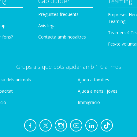
ng
Cap dubte?
Teaming
p
Preguntes freqüents
Empreses Her
Teaming
rup
Avís legal
Teamers 4 Te
r fons?
Contacta amb nosaltres
Fes-te voluntar
Grups als que pots ajudar amb 1 € al mes
sa dels animals
Ajuda a families
pacitat
Ajuda a nens i joves
ció
Immigració