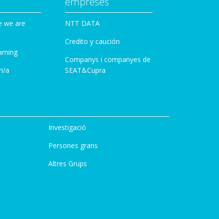
empreses
e we are
NTT DATA
Credito y caución
aming
Companys i companyes de
i/a
SEAT&Cupra
Investigació
Persones grans
Altres Grups