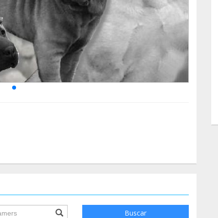
ile.searchForm.search.text???
Buscar