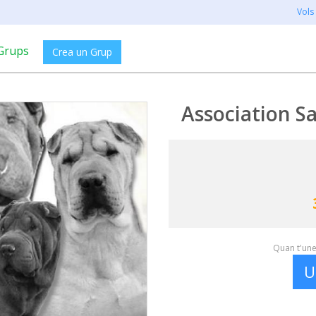
Vols
Grups
Crea un Grup
Association S
Quan t'unei
U