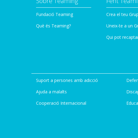
Sobre Teaming
Fent Teami
Fundació Teaming
Crea el teu Gru
Què és Teaming?
Uneix-te a un G
Qui pot recapta
Suport a persones amb adicció
Defen
Ajuda a malalts
Disca
Cooperació Internacional
Educa