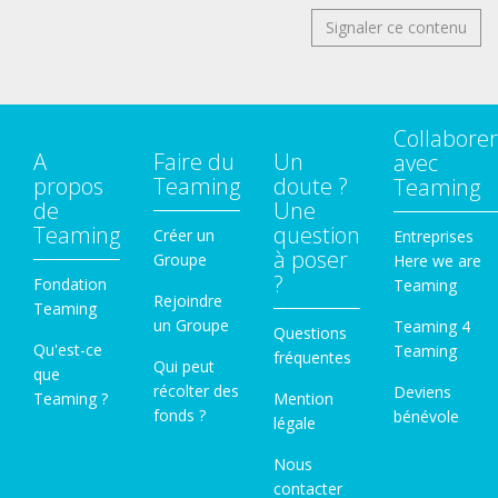
Signaler ce contenu
Collaborer
A
Faire du
Un
avec
propos
Teaming
doute ?
Teaming
de
Une
Teaming
question
Créer un
Entreprises
à poser
Groupe
Here we are
?
Fondation
Teaming
Rejoindre
Teaming
un Groupe
Teaming 4
Questions
Qu'est-ce
Teaming
fréquentes
Qui peut
que
récolter des
Deviens
Teaming ?
Mention
fonds ?
bénévole
légale
Nous
contacter