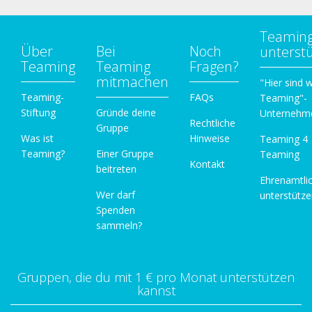
Teamin
Über
Bei
Noch
unterst
Teaming
Teaming
Fragen?
mitmachen
"Hier sind w
Teaming-
FAQs
Teaming"-
Stiftung
Gründe deine
Unternehm
Rechtliche
Gruppe
Was ist
Hinweise
Teaming 4
Teaming?
Einer Gruppe
Teaming
Kontakt
beitreten
Ehrenamtli
Wer darf
unterstütz
Spenden
sammeln?
Gruppen, die du mit 1 € pro Monat unterstützen
kannst