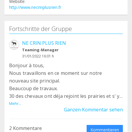
Website:
http://www.necrinplusrien.fr
Fortschritte der Gruppe
NE CRIN PLUS RIEN
Teaming-Manager
31/01/2022 16:01 h
Bonjour à tous,
Nous travaillons en ce moment sur notre
nouveau site principal.
Beaucoup de travaux.
30 des chevaux ont déja rejoint les prairies et s' y
sentent bien.
Mehr...
Ganzen Kommentar sehen
L'aventure continue.
Bientôt des photos.
Merci encore de votre soutien.
2 Kommentare
Kommentieren