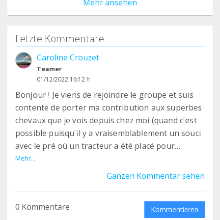
Mehr ansehen
Letzte Kommentare
Caroline Crouzet
Teamer
01/12/2022 16:12 h
Bonjour ! Je viens de rejoindre le groupe et suis
contente de porter ma contribution aux superbes
chevaux que je vois depuis chez moi (quand c'est
possible puisqu'il y a vraisemblablement un souci
avec le pré où un tracteur a été placé pour
boucher un passage qui leur est interdit, si j'ai
Mehr...
tout compris).
Ganzen Kommentar sehen
Merci à tous ceux qui prennent soin d'eux.
0 Kommentare
Kommentieren