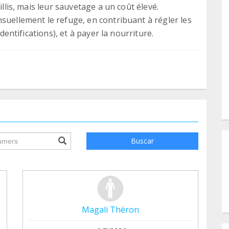
illis, mais leur sauvetage a un coût élevé.
suellement le refuge, en contribuant à régler les
identifications), et à payer la nourriture.
ile.searchForm.search.text???
Buscar
Magali Théron