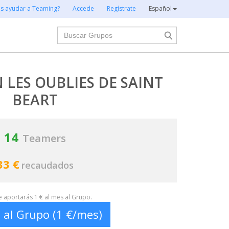
es ayudar a Teaming?
Accede
Regístrate
Español
Buscar
 LES OUBLIES DE SAINT
BEART
14
Teamers
33 €
recaudados
te aportarás 1 € al mes al Grupo.
 al Grupo (1 €/mes)