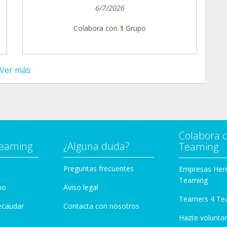
6/7/2026
Colabora con
1
Grupo
Ver más
Colabora 
Teaming
¿Alguna duda?
Teaming
Preguntas frecuentes
Empresas Her
Teaming
po
Aviso legal
Teamers 4 Te
ecaudar
Contacta con nosotros
Hazte voluntar