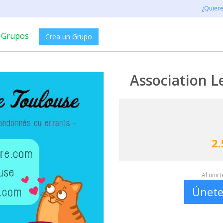
¿Quier
Grupos
Crea un Grupo
Association L
2.
Al unir
Únete