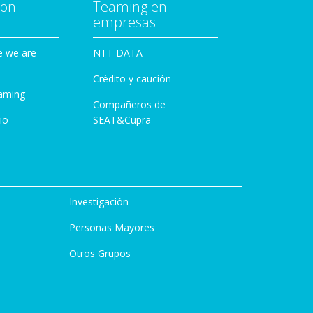
con
Teaming en
empresas
e we are
NTT DATA
Crédito y caución
aming
Compañeros de
io
SEAT&Cupra
Investigación
Personas Mayores
Otros Grupos