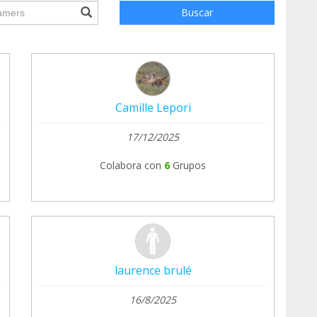
ile.searchForm.search.text???
Buscar
Camille Lepori
17/12/2025
Colabora con
6
Grupos
laurence brulé
16/8/2025