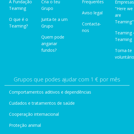
A Fundação
Cria o teu
Frequentes
Empresas
Teaming
Grupo
"Here we
Aviso legal
are
O que é o
Junta-te a um
Teaming"
Contacta-
Teaming?
Grupo
nos
Teaming 
Quem pode
Teaming
angariar
fundos?
Torna-te
voluntário
Grupos que podes ajudar com 1 € por mês
Comportamentos aditivos e dependências
Cuidados e tratamentos de saúde
Cooperação internacional
Proteção animal