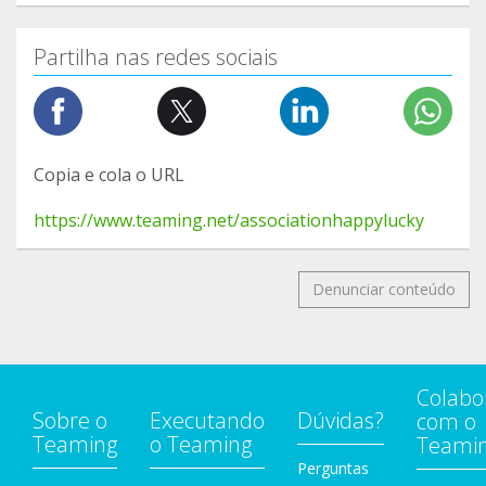
Partilha nas redes sociais
Copia e cola o URL
https://www.teaming.net/associationhappylucky
Denunciar conteúdo
Colabo
Sobre o
Executando
Dúvidas?
com o
Teaming
o Teaming
Teami
Perguntas