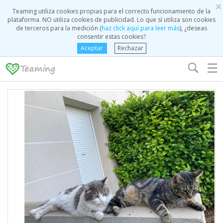
×
Teaming utiliza cookies propias para el correcto funcionamiento de la
plataforma. NO utiliza cookies de publicidad. Lo que sí utiliza son cookies
de terceros para la medición (
haz click aquí para leer más
), ¿deseas
consentir estas cookies?
Aceptar
Rechazar
☰