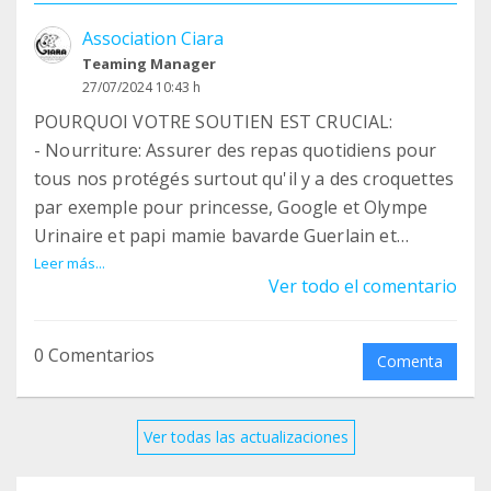
Association Ciara
Teaming Manager
27/07/2024 10:43 h
POURQUOI VOTRE SOUTIEN EST CRUCIAL:
- Nourriture: Assurer des repas quotidiens pour
tous nos protégés surtout qu'il y a des croquettes
par exemple pour princesse, Google et Olympe
Urinaire et papi mamie bavarde Guerlain et
nounours croquettes senior et de la pâtée et des
Leer más...
Ver todo el comentario
courgette vous avez bien lu ils mangent des
courgettes
- Soins vétérinaires: Payer les factures
0 Comentarios
Comenta
vétérinaires pour des soins indispensables.
- Médicaments: Fournir les médicaments
nécessaires à certains de nos chats qui ont des
Ver todas las actualizaciones
traitements réguliers et coûteux .