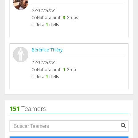
23/11/2018
Col·labora amb
3
Grups
i lidera
1
d'ells
Bérénice Thiéry
17/11/2018
Col·labora amb
1
Grup
i lidera
1
d'ells
151
Teamers
groupProfile.searchForm.search.text???