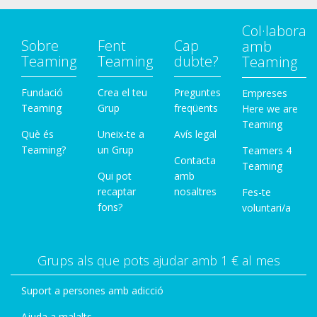
Col·labora
Sobre
Fent
Cap
amb
Teaming
Teaming
dubte?
Teaming
Fundació
Crea el teu
Preguntes
Empreses
Teaming
Grup
freqüents
Here we are
Teaming
Què és
Uneix-te a
Avís legal
Teaming?
un Grup
Teamers 4
Contacta
Teaming
Qui pot
amb
recaptar
nosaltres
Fes-te
fons?
voluntari/a
Grups als que pots ajudar amb 1 € al mes
Suport a persones amb adicció
Ajuda a malalts