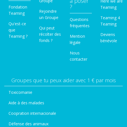
à poser
Groupe
Here we are
?
Fondation
Teaming
Rejoindre
Teaming
un Groupe
Teaming 4
Questions
Qu'est-ce
Teaming
fréquentes
Qui peut
que
récolter des
Deviens
Teaming ?
Mention
fonds ?
bénévole
légale
Nous
contacter
Groupes que tu peux aider avec 1 € par mois
Toxicomanie
Aide à des malades
Coopration internacionale
Défense des animaux