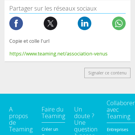
Partager sur les réseaux sociaux
Copie et colle l'url
https://www.teaming.net/association-venus
Signaler ce contenu
Collaborer
A
Faire du
Un
avec
propos
Teaming
doute ?
Teaming
de
Une
Teaming
question
Créer un
Entreprises