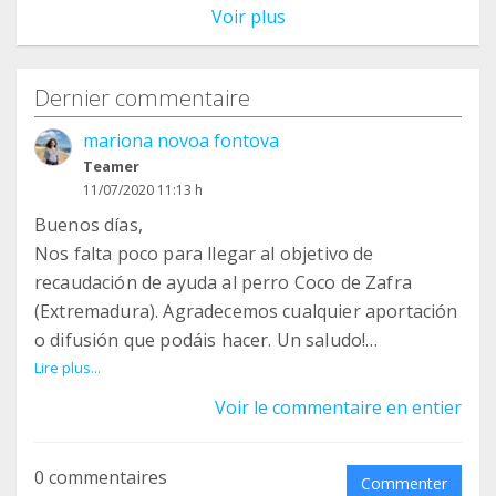
Voir plus
Dernier commentaire
mariona novoa fontova
Teamer
11/07/2020 11:13 h
Buenos días,
Nos falta poco para llegar al objetivo de
recaudación de ayuda al perro Coco de Zafra
(Extremadura). Agradecemos cualquier aportación
o difusión que podáis hacer. Un saludo!
https://www.migranodearena.org/reto/ayuda-
Lire plus...
para-el-perro-mendigo-coco-rescatado-tras-10-
Voir le commentaire en entier
anos-en-pesimas-condiciones
0 commentaires
Commenter