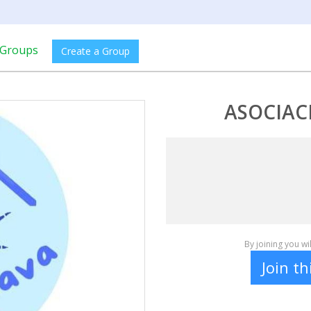
Groups
Create a Group
ASOCIAC
By joining you w
Join t