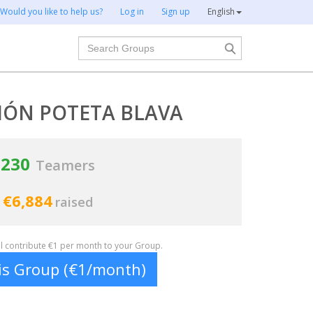
Would you like to help us?
Log in
Sign up
English
Search
IÓN POTETA BLAVA
230
Teamers
€6,884
raised
ill contribute €1 per month to your Group.
his Group (€1/month)