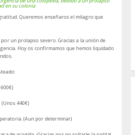
 urgencia de una colopexia, debido a un prolapso
ad en su colonia
 gratitud. Queremos enseñaros el milagro que
o por un prolapso severo. Gracias a la unión de
gencia. Hoy os confirmamos que hemos liquidado
ondos.
steado:
1600€)
o (Unos 440€)
peratoria. (Aun por determinar)
asa de acogida. ¡Gracias por no soltarle la patita!