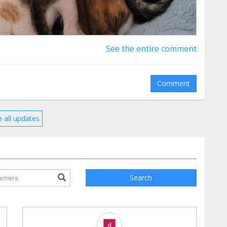
See the entire comment
Comment
 all updates
ile.searchForm.search.text???
Search