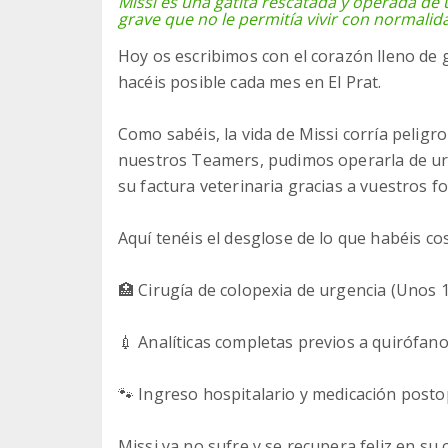
Missi es una gatita rescatada y operada de
grave que no le permitía vivir con normalid
Hoy os escribimos con el corazón lleno de
hacéis posible cada mes en El Prat.
Como sabéis, la vida de Missi corría peligr
nuestros Teamers, pudimos operarla de ur
su factura veterinaria gracias a vuestros f
Aquí tenéis el desglose de lo que habéis co
🏥 Cirugía de colopexia de urgencia (Unos 
💉 Analíticas completas previos a quirófan
🐾 Ingreso hospitalario y medicación posto
Missi ya no sufre y se recupera feliz en su c