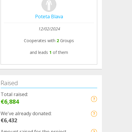
Poteta Blava
12/02/2024
Cooperates with
2
Groups
and leads
1
of them
Raised
Total raised:
€6,884
We've already donated:
€6,432
Amount raised for the project