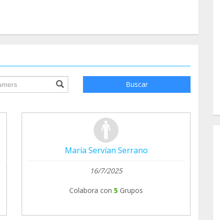
ile.searchForm.search.text???
Buscar
María Servían Serrano
16/7/2025
Colabora con
5
Grupos