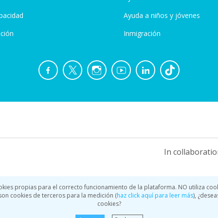
pacidad
Ayuda a niños y jóvenes
ción
Inmigración
In collaboratio
okies propias para el correcto funcionamiento de la plataforma. NO utiliza coo
a son cookies de terceros para la medición (
haz click aquí para leer más
), ¿desea
cookies?