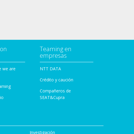
con
Teaming en
empresas
e we are
NTT DATA
Crédito y caución
aming
Compañeros de
io
SEAT&Cupra
Investigación