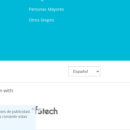
Personas Mayores
Otros Grupos
n with:
×
kies de publicidad.
s consentir estas