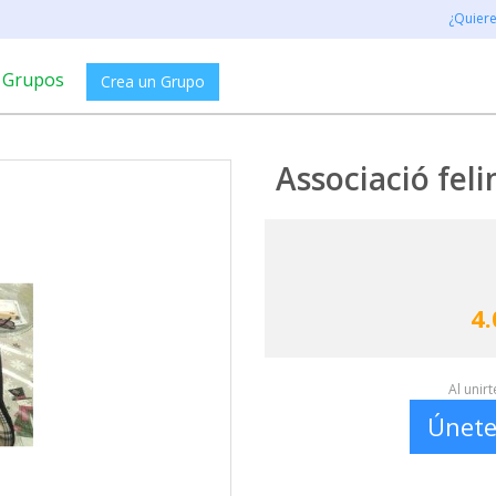
¿Quier
Grupos
Crea un Grupo
Associació fel
4.
Al unir
Únete