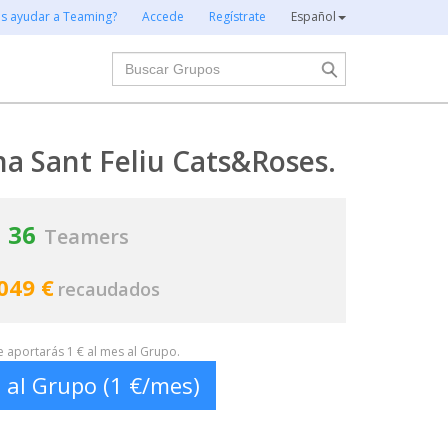
es ayudar a Teaming?
Accede
Regístrate
Español
Buscar
ina Sant Feliu Cats&Roses.
36
Teamers
049 €
recaudados
te aportarás 1 € al mes al Grupo.
 al Grupo (1 €/mes)