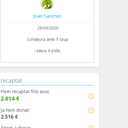
Joan Sanchez
28/04/2020
Col·labora amb
1
Grup
i lidera
1
d'ells
recaptat
Hem recaptat fins avui:
2.614 €
Ja hem donat:
2.516 €
Anem a donar: