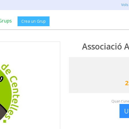
Vols
Grups
Crea un Grup
Associació 
2
Quan t'unei
U