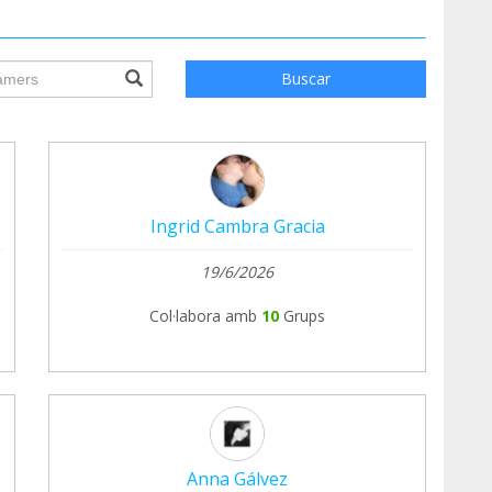
ile.searchForm.search.text???
Buscar
Ingrid Cambra Gracia
19/6/2026
Col·labora amb
10
Grups
Anna Gálvez