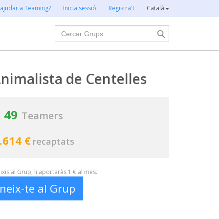
 ajudar a Teaming?
Inicia sessió
Registra't
Català
Cercar
Animalista de Centelles
49
Teamers
.614 €
recaptats
xis al Grup, li aportaràs 1 € al mes.
neix-te al Grup