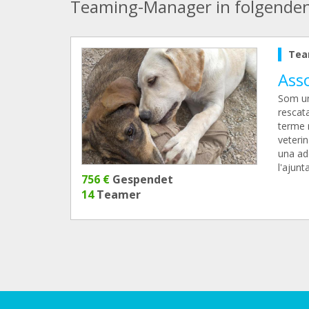
Teaming-Manager in folgende
Tea
Ass
Som un
rescata
terme 
veterin
una ado
l'ajunt
756 €
Gespendet
14
Teamer