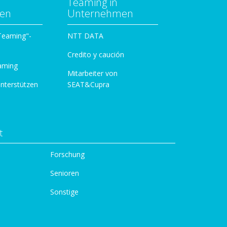
Teaming in
zen
Unternehmen
 Teaming"-
NTT DATA
Credito y caución
aming
Mitarbeiter von
unterstützen
SEAT&Cupra
t
Forschung
Senioren
Sonstige