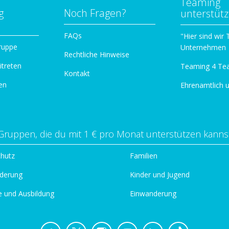
Teaming
g
Noch Fragen?
unterstüt
n
FAQs
"Hier sind wir
ruppe
Unternehmen
Rechtliche Hinweise
itreten
Teaming 4 Te
Kontakt
en
Ehrenamtlich 
Gruppen, die du mit 1 € pro Monat unterstützen kanns
chutz
Familien
derung
Kinder und Jugend
e und Ausbildung
Einwanderung