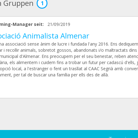
n Gruppen
1
ming-Manager seit:
21/09/2019
ociació Animalista Almenar
a associació sense ànim de lucre i fundada l'any 2016. Ens dediquem
r i recollir animals, sobretot gossos, abandonats i/o maltractats dins
municipal d'Almenar. Ens preocupem per el seu benestar, reben atenc
ària, els alimentem i cuidem fins a trobar un futur per cadascú d'ells, j
pció local, a l'estranger o fent un trasllat al CAAC Segrià amb conve
ament, per tal de buscar una família per ells des de allà.