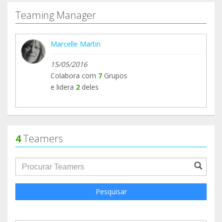
Teaming Manager
Marcelle Martin
15/05/2016
Colabora com
7
Grupos
e lidera
2
deles
4
Teamers
groupProfile.searchForm.search.text???
Pesquisar