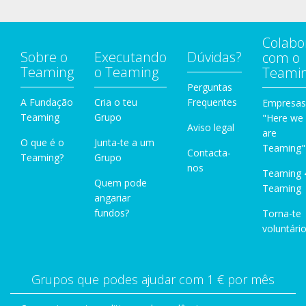
Colabo
Sobre o
Executando
Dúvidas?
com o
Teaming
o Teaming
Teami
Perguntas
A Fundação
Cria o teu
Frequentes
Empresas
Teaming
Grupo
"Here we
Aviso legal
are
O que é o
Junta-te a um
Teaming"
Contacta-
Teaming?
Grupo
nos
Teaming 
Quem pode
Teaming
angariar
fundos?
Torna-te
voluntário
Grupos que podes ajudar com 1 € por mês