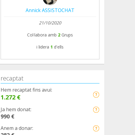
Annick ASSISTOCHAT
21/10/2020
Col·labora amb
2
Grups
i lidera
1
d'ells
recaptat
Hem recaptat fins avui:
1.272 €
Ja hem donat:
990 €
Anem a donar:
282 €