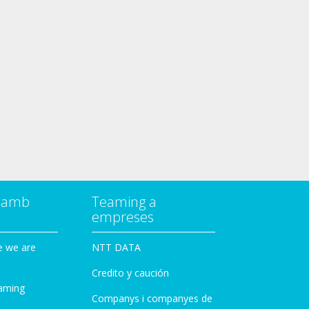
a amb
Teaming a
empreses
e we are
NTT DATA
Credito y caución
aming
Companys i companyes de