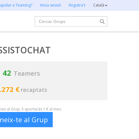
 ajudar a Teaming?
Inicia sessió
Registra't
Català
Cercar
SSISTOCHAT
42
Teamers
.272 €
recaptats
xis al Grup, li aportaràs 1 € al mes.
neix-te al Grup