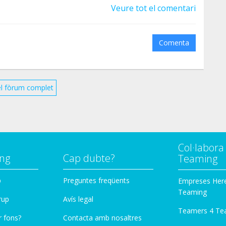
Veure tot el comentari
Comenta
el fòrum complet
Col·labor
ng
Cap dubte?
Teaming
p
Preguntes freqüents
Empreses Her
Teaming
rup
Avís legal
Teamers 4 Te
r fons?
Contacta amb nosaltres