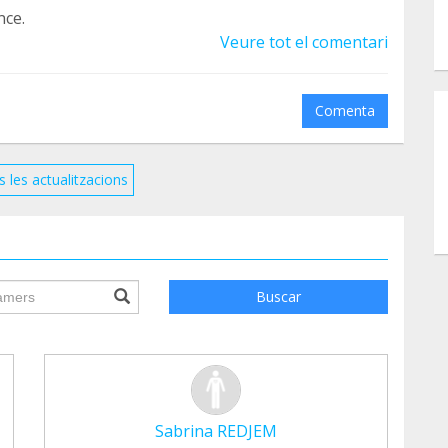
nce.
Veure tot el comentari
Comenta
s les actualitzacions
ile.searchForm.search.text???
Buscar
Sabrina REDJEM