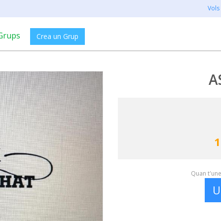
Vols
Grups
Crea un Grup
A
1
Quan t'unei
U