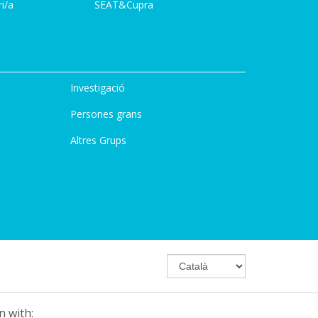
i/a
SEAT&Cupra
Investigació
Persones grans
Altres Grups
n with: