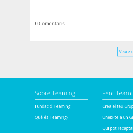
0 Comentaris
Veure 
Sobre Teaming
Fent Teami
Fundació Teaming
Crea el teu Gru
Què és Teaming?
Uneix-te a un G
Qui pot recapta