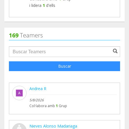
i lidera
1
d'ells
169
Teamers
groupProfile.searchForm.search.text???
Buscar
Andrea R
5/8/2026
Col·labora amb
1
Grup
Nieves Alonso Madariaga