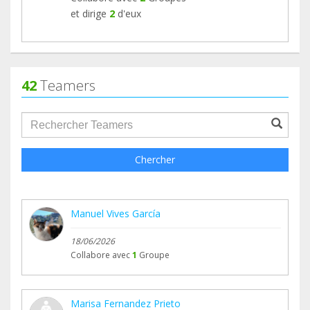
et dirige
2
d'eux
42
Teamers
groupProfile.searchForm.search.text???
Chercher
Manuel Vives García
18/06/2026
Collabore avec
1
Groupe
Marisa Fernandez Prieto