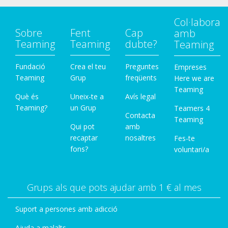
Col·labora
Sobre
Fent
Cap
amb
Teaming
Teaming
dubte?
Teaming
Fundació
Crea el teu
Preguntes
Empreses
Teaming
Grup
freqüents
Here we are
Teaming
Què és
Uneix-te a
Avís legal
Teaming?
un Grup
Teamers 4
Contacta
Teaming
Qui pot
amb
recaptar
nosaltres
Fes-te
fons?
voluntari/a
Grups als que pots ajudar amb 1 € al mes
Suport a persones amb adicció
Ajuda a malalts