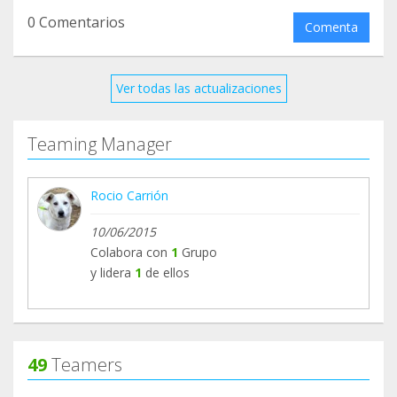
hemos tenido 7 positivos, casi finalizados los
0 Comentarios
Comenta
tratamientos y todo perfecto..la idea es seguir, así
que muchísimas gracias por ayudarnos a salvarles
la vida y hacer q tengan una vida mejor. Una
Ver todas las actualizaciones
abrazo grande
Teaming Manager
Rocio Carrión
10/06/2015
Colabora con
1
Grupo
y lidera
1
de ellos
49
Teamers