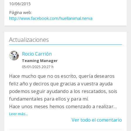
10/06/2015
Página web:
http://www.facebook.com/huellanimal.nerva
Actualizaciones
Rocio Carrión
Teaming Manager
05/01/2025 20:27 h
Hace mucho que no os escrito, quería desearos
feliz año y deciros que gracias a vuestra ayuda
podemos seguir ayudando a los rescatados, sois
fundamentales para ellos y para mí.
Hace unos meses hemos comenzado a realizar
test de enfermedades porque sospechaba que
Leer más...
Ver todo el comentario
había mucha filaria en el refugio y por desgracia
no me equivoqué, ya hemos testado a la mitad y