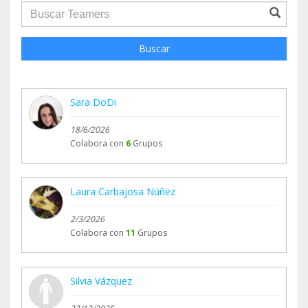
groupProfile.searchForm.search.text???
Buscar
Sara DoDi
18/6/2026
Colabora con
6
Grupos
Laura Carbajosa Núñez
2/3/2026
Colabora con
11
Grupos
Silvia Vázquez