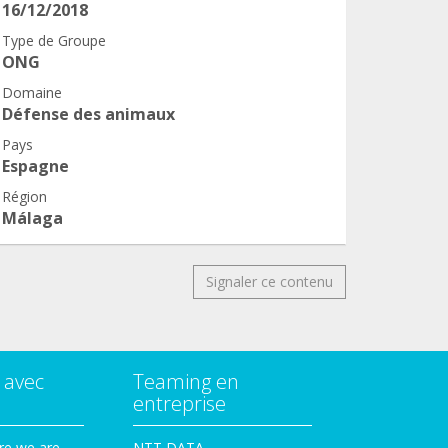
16/12/2018
Type de Groupe
ONG
Domaine
Défense des animaux
Pays
Espagne
Région
Málaga
Signaler ce contenu
 avec
Teaming en
entreprise
re we are
NTT DATA