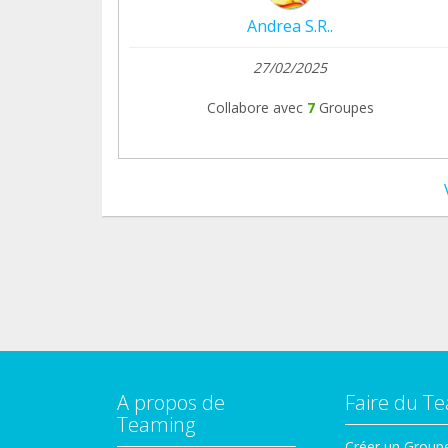
Andrea S.R..
27/02/2025
Collabore avec
7
Groupes
A propos de
Faire du T
Teaming
Créer un Group