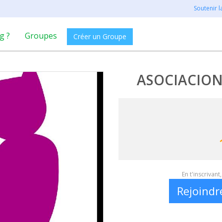
Soutenir 
g ?
Groupes
Créer un Groupe
ASOCIACION
En t'inscrivan
Rejoindr