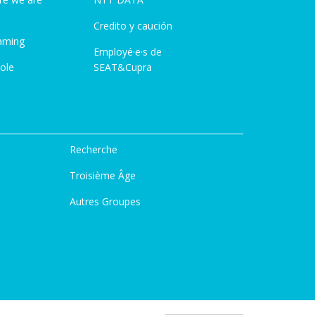
Credito y caución
aming
Employé·e·s de
ole
SEAT&Cupra
Recherche
Troisième Âge
Autres Groupes