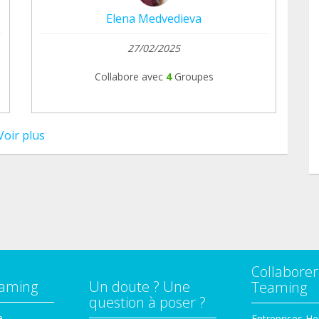
Elena Medvedieva
27/02/2025
Collabore avec
4
Groupes
Voir plus
Collaborer
eaming
Un doute ? Une
Teaming
question à poser ?
e
Entreprises He