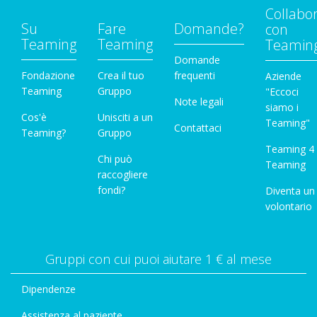
Collabo
Su
Fare
Domande?
con
Teaming
Teaming
Teamin
Domande
Fondazione
Crea il tuo
frequenti
Aziende
Teaming
Gruppo
"Eccoci
Note legali
siamo i
Cos'è
Unisciti a un
Teaming"
Contattaci
Teaming?
Gruppo
Teaming 4
Chi può
Teaming
raccogliere
fondi?
Diventa un
volontario
Gruppi con cui puoi aiutare 1 € al mese
Dipendenze
Assistenza al paziente