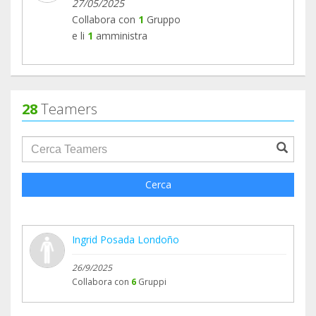
27/05/2025
Collabora con
1
Gruppo
e li
1
amministra
28
Teamers
groupProfile.searchForm.search.text???
Cerca
Ingrid Posada Londoño
26/9/2025
Collabora con
6
Gruppi