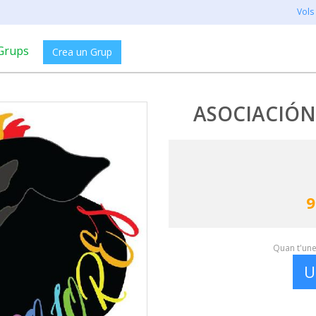
Vols
Grups
Crea un Grup
ASOCIACIÓN
9
Quan t'unei
U