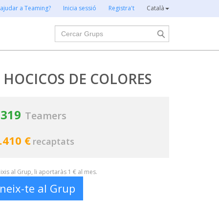
 ajudar a Teaming?
Inicia sessió
Registra't
Català
Cercar
 HOCICOS DE COLORES
319
Teamers
.410 €
recaptats
xis al Grup, li aportaràs 1 € al mes.
neix-te al Grup