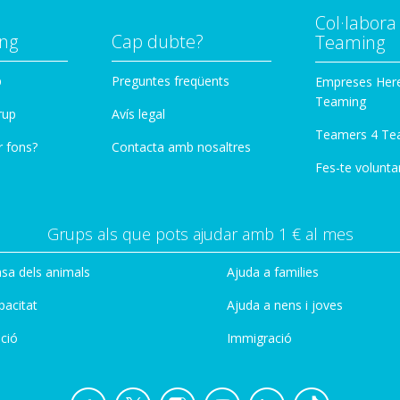
Col·labor
ng
Cap dubte?
Teaming
p
Preguntes freqüents
Empreses Her
Teaming
rup
Avís legal
Teamers 4 Te
r fons?
Contacta amb nosaltres
Fes-te voluntar
Grups als que pots ajudar amb 1 € al mes
sa dels animals
Ajuda a families
pacitat
Ajuda a nens i joves
ció
Immigració