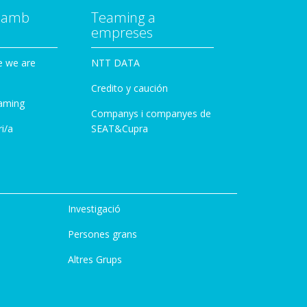
a amb
Teaming a
empreses
e we are
NTT DATA
Credito y caución
aming
Companys i companyes de
i/a
SEAT&Cupra
Investigació
Persones grans
Altres Grups