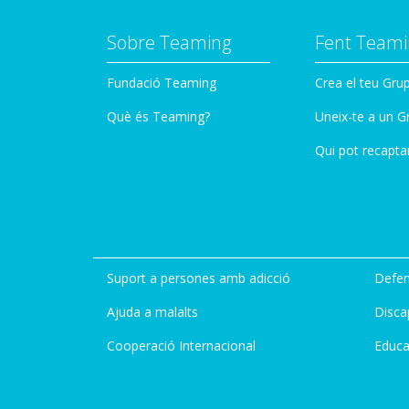
Sobre Teaming
Fent Teami
Fundació Teaming
Crea el teu Gru
Què és Teaming?
Uneix-te a un G
Qui pot recapta
Suport a persones amb adicció
Defen
Ajuda a malalts
Disca
Cooperació Internacional
Educa