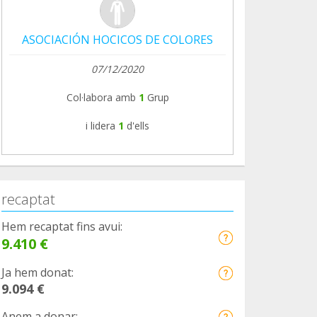
ASOCIACIÓN HOCICOS DE COLORES
07/12/2020
Col·labora amb
1
Grup
i lidera
1
d'ells
recaptat
Hem recaptat fins avui:
9.410 €
Ja hem donat:
9.094 €
Anem a donar: