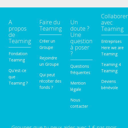
Collaborer
A
Faire du
Un
avec
propos
Teaming
doute ?
Teaming
de
Une
Teaming
question
Créer un
Entreprises
à poser
Groupe
Here we are
?
Fondation
Teaming
Rejoindre
Teaming
un Groupe
Teaming 4
Questions
Qu'est-ce
Teaming
fréquentes
Qui peut
que
récolter des
Deviens
Teaming ?
Mention
fonds ?
bénévole
légale
Nous
contacter
Groupes que tu peux aider avec 1 € par mois