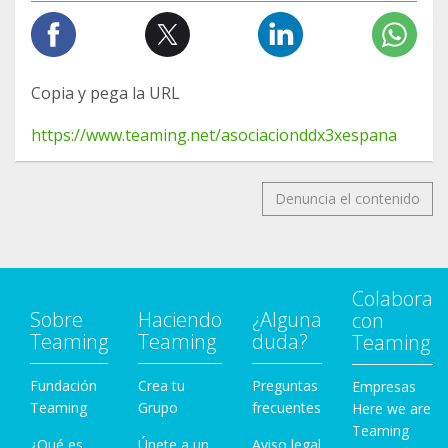
Copia y pega la URL
https://www.teaming.net/asociacionddx3xespana
Denuncia el contenido
Colabora
Sobre
Haciendo
¿Alguna
con
Teaming
Teaming
duda?
Teaming
Fundación
Crea tu
Preguntas
Empresas
Teaming
Grupo
frecuentes
Here we are
Teaming
¿Qué es
Únete a un
Aviso legal