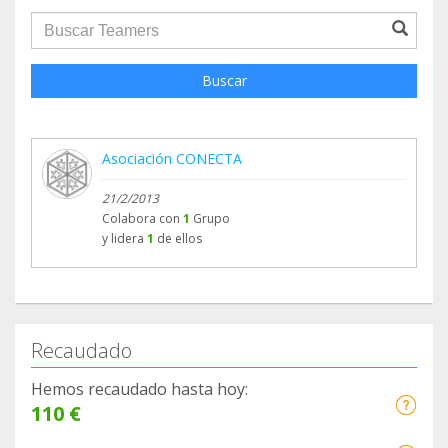
groupProfile.searchForm.search.text???
Buscar
Asociación CONECTA
21/2/2013
Colabora con
1
Grupo
y lidera
1
de ellos
Recaudado
Hemos recaudado hasta hoy:
110 €