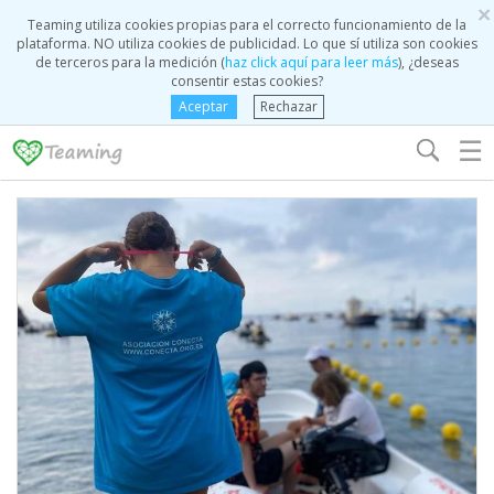
×
Teaming utiliza cookies propias para el correcto funcionamiento de la
plataforma. NO utiliza cookies de publicidad. Lo que sí utiliza son cookies
de terceros para la medición (
haz click aquí para leer más
), ¿deseas
consentir estas cookies?
Aceptar
Rechazar
☰