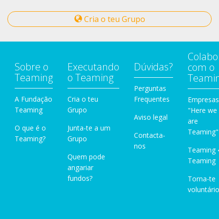
Cria o teu Grupo
Colabo
Sobre o
Executando
Dúvidas?
com o
Teaming
o Teaming
Teami
Perguntas
A Fundação
Cria o teu
Frequentes
Empresas
Teaming
Grupo
"Here we
Aviso legal
are
O que é o
Junta-te a um
Teaming"
Contacta-
Teaming?
Grupo
nos
Teaming 
Quem pode
Teaming
angariar
fundos?
Torna-te
voluntário