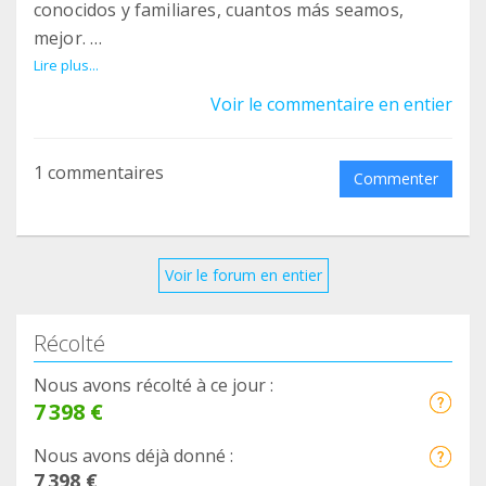
conocidos y familiares, cuantos más seamos,
mejor.
Un saludo a tod@s!
Lire plus...
Voir le commentaire en entier
1 commentaires
Commenter
Voir le forum en entier
Récolté
Nous avons récolté à ce jour :
7 398 €
Nous avons déjà donné :
7 398 €