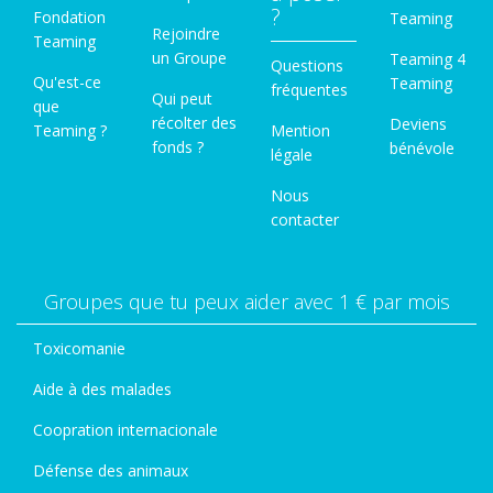
?
Fondation
Teaming
Rejoindre
Teaming
un Groupe
Teaming 4
Questions
Qu'est-ce
Teaming
fréquentes
Qui peut
que
récolter des
Deviens
Teaming ?
Mention
fonds ?
bénévole
légale
Nous
contacter
Groupes que tu peux aider avec 1 € par mois
Toxicomanie
Aide à des malades
Coopration internacionale
Défense des animaux