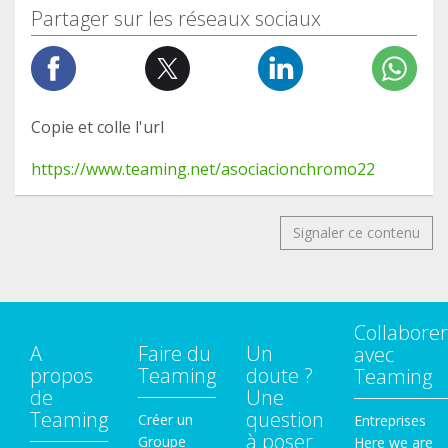
Partager sur les réseaux sociaux
Copie et colle l'url
https://www.teaming.net/asociacionchromo22
Signaler ce contenu
Collaborer
A
Faire du
Un
avec
propos
Teaming
doute ?
Teaming
de
Une
Teaming
question
Créer un
Entreprises
à poser
Groupe
Here we are