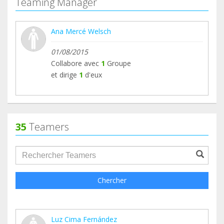
Teaming Manager
Ana Mercé Welsch
01/08/2015
Collabore avec
1
Groupe
et dirige
1
d'eux
35
Teamers
groupProfile.searchForm.search.text???
Chercher
Luz Cima Fernández