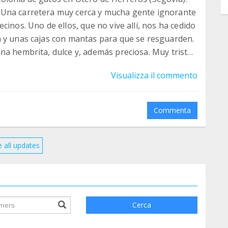
 Una carretera muy cerca y mucha gente ignorante
cinos. Uno de ellos, que no vive allí, nos ha cedido
a y unas cajas con mantas para que se resguarden.
na hembrita, dulce y, además preciosa. Muy triste
spero que tenga suerte y podamos encontrar una
Visualizza il commento
a desgracia
Commenta
 all updates
ile.searchForm.search.text???
Cerca