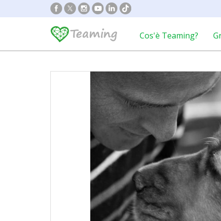
Cos'è Teaming?
G