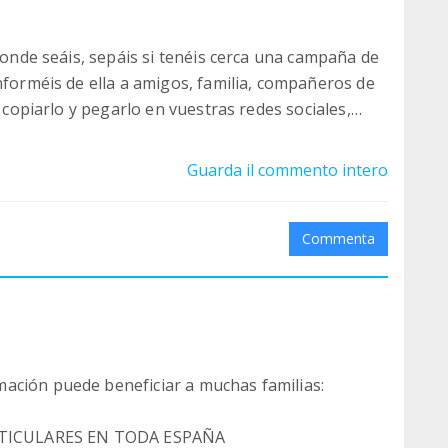
 donde seáis, sepáis si tenéis cerca una campaña de
nforméis de ella a amigos, familia, compañeros de
s copiarlo y pegarlo en vuestras redes sociales,
Guarda il commento intero
cuado y recomendable esterilizar a tu perra/o o
Commenta
ación puede beneficiar a muchas familias:
-vetmar-2
RTICULARES EN TODA ESPAÑA