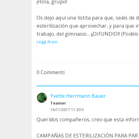
¡Hola, grupo!
Os dejo aquí una listita para que, seáis de
esterilización que aprovechar, y para que i
trabajo, del gimnasio... ¡¡DIFUNDID!! (Podéi
enviarlo por whatsapp... ¡lo que queráis!).
Leggi di più
[A partir de los 6 meses de edad, ya es ade
gata/o, por cuestiones de salud].
0 Commenti
************************
Yvette Herrmann Bauer
BARCELONA (indefinida, pide cita ya)
Teamer
http://savealife.es/perros/esterilizaciones
16/11/2017 11:30 h
Queridos compañeros, creo que esta inform
BARCELONA - (hasta agotarse cupones)
www.groupon.es/deals/clinica-veterinaria
CAMPAÑAS DE ESTERILIZACIÓN PARA PA