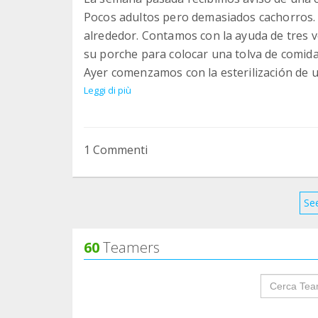
Pocos adultos pero demasiados cachorros.
alrededor. Contamos con la ayuda de tres ve
su porche para colocar una tolva de comid
Ayer comenzamos con la esterilización de u
que haya tenido que volver a la calle... E
Leggi di più
familia para ella antes de que ocurra algun
1 Commenti
See
60
Teamers
groupProf