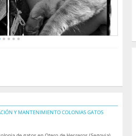
ZACIÓN Y MANTENIMIENTO COLONIAS GATOS
olonia de gatos en Otero de Herreros (Segovia).