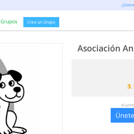
¿Quier
Grupos
Crea un Grupo
Asociación An
3.
Al unir
Únete