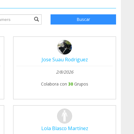
ile.searchForm.search.text???
Buscar
Jose Suau Rodriguez
2/8/2026
Colabora con
30
Grupos
Lola Blasco Martínez