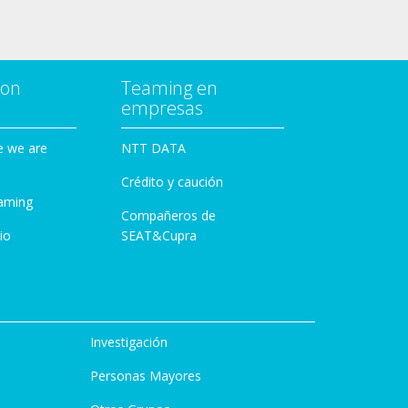
con
Teaming en
empresas
e we are
NTT DATA
Crédito y caución
aming
Compañeros de
io
SEAT&Cupra
Investigación
Personas Mayores