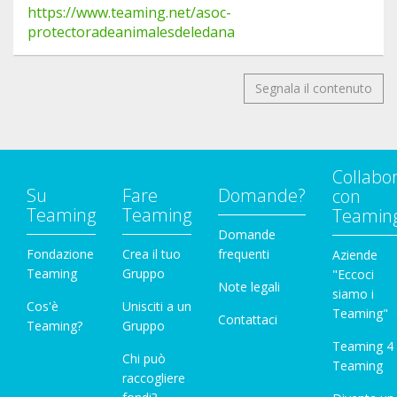
https://www.teaming.net/asoc-
protectoradeanimalesdeledana
Segnala il contenuto
Collabo
Su
Fare
Domande?
con
Teaming
Teaming
Teamin
Domande
Fondazione
Crea il tuo
frequenti
Aziende
Teaming
Gruppo
"Eccoci
Note legali
siamo i
Cos'è
Unisciti a un
Teaming"
Contattaci
Teaming?
Gruppo
Teaming 4
Chi può
Teaming
raccogliere