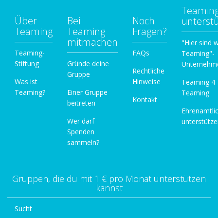
Teamin
Über
Bei
Noch
unterst
Teaming
Teaming
Fragen?
mitmachen
"Hier sind w
Teaming-
FAQs
Teaming"-
Stiftung
Gründe deine
Unternehm
Rechtliche
Gruppe
Was ist
Hinweise
Teaming 4
Teaming?
Einer Gruppe
Teaming
Kontakt
beitreten
Ehrenamtli
Wer darf
unterstütz
Spenden
sammeln?
Gruppen, die du mit 1 € pro Monat unterstützen
kannst
Sucht