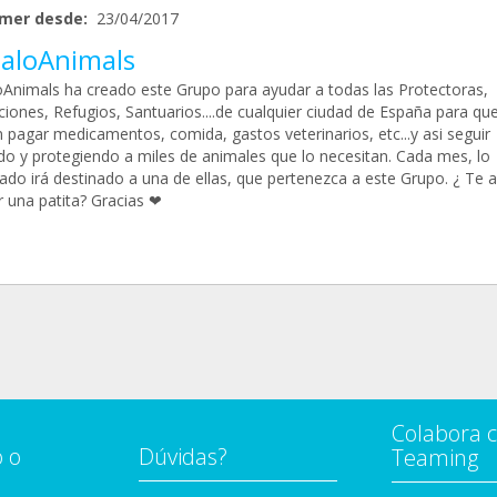
mer desde:
23/04/2017
aloAnimals
Animals ha creado este Grupo para ayudar a todas las Protectoras,
ciones, Refugios, Santuarios....de cualquier ciudad de España para qu
 pagar medicamentos, comida, gastos veterinarios, etc...y asi seguir
do y protegiendo a miles de animales que lo necesitan. Cada mes, lo
ado irá destinado a una de ellas, que pertenezca a este Grupo. ¿ Te 
r una patita? Gracias ❤
Colabora 
 o
Dúvidas?
Teaming