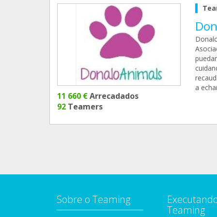
Tea
Don
Donalo
Asocia
puedan
cuidan
recaud
a echa
11 660 €
Arrecadados
92
Teamers
Sobre o Teaming
Executando
Teaming