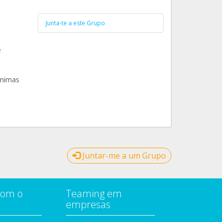
Junta-te a este Grupo
e
animas
Juntar-me a um Grupo
com o
Teaming em
empresas