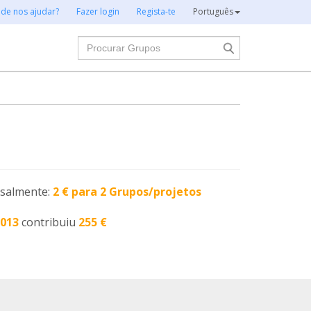
 de nos ajudar?
Fazer login
Regista-te
Português
Procurar
nsalmente:
2 € para 2 Grupos/projetos
2013
contribuiu
255 €