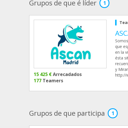
Grupos de que é líder
1
Tea
ASC
Somos 
que es
en la 
ésta si
recuer
y Mira
15 425 €
Arrecadados
http:/
177
Teamers
Grupos de que participa
1