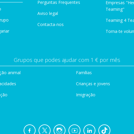
Perguntas Frequentes
Empresas "Her
o
Teaming"
Aviso legal
Grupo
Teaming 4 Te
Contacta-nos
ariar
Torna-te volun
Grupos que podes ajudar com 1 € por mês
ção animal
Famílias
acidades
Crianças e jovens
ação
Imigração