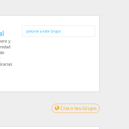
al
Junta-te a este Grupo
iere y
unidad
 de
y
Gracias
Cria o teu Grupo