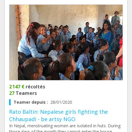
2 147 €
récoltés
27
Teamers
Teamer depuis :
28/01/2020
Rato Baltin: Nepalese girls fighting the
Chhaupadi - be artsy NGO
In Nepal, menstruating women are isolated in huts. During
those days of the month they cannot enter the house.