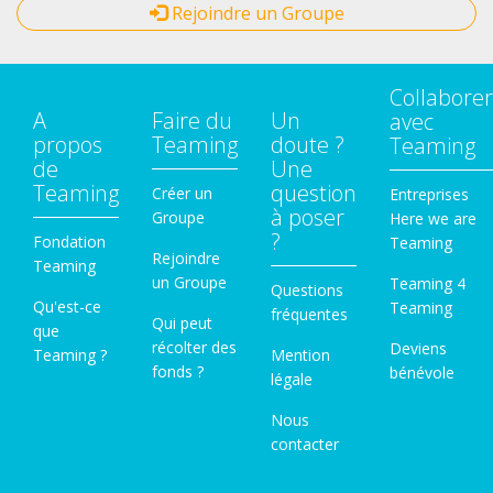
Rejoindre un Groupe
Collaborer
A
Faire du
Un
avec
propos
Teaming
doute ?
Teaming
de
Une
Teaming
question
Créer un
Entreprises
à poser
Groupe
Here we are
?
Fondation
Teaming
Rejoindre
Teaming
un Groupe
Teaming 4
Questions
Qu'est-ce
Teaming
fréquentes
Qui peut
que
récolter des
Deviens
Teaming ?
Mention
fonds ?
bénévole
légale
Nous
contacter