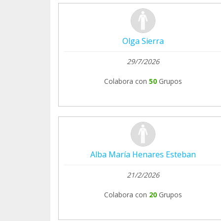
www.teaming.net/asociacionlara
www.teaming.net/asociacionlaracasosmuy
www.teaming.net/santuarioenfermosgrave
Olga Sierra
www.teaming.net/veterinariolara
www.teaming.net/leucemicosdelara
29/7/2026
www.teaming.net/inmunoayuda
Colabora con
50
Grupos
Cta : Es 34 0049 1868 11 2910198185
Paypal : asociacionlara@asociacionlara.org
Bizum : 691598283
Muchas gracias
Alba María Henares Esteban
21/2/2026
Colabora con
20
Grupos