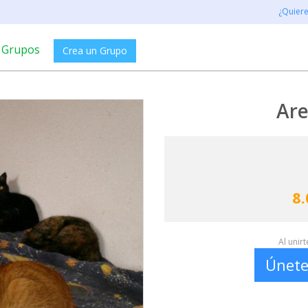
¿Quier
Grupos
Crea un Grupo
Are
8.
Al unir
Únete