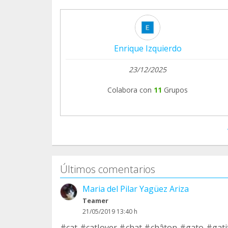
Enrique Izquierdo
23/12/2025
Colabora con
11
Grupos
Últimos comentarios
Maria del Pilar Yagüez Ariza
Teamer
21/05/2019 13:40 h
#cat #catlover #chat #châton #gato #gat