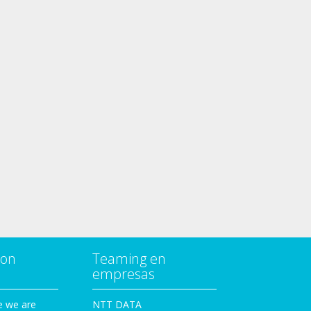
con
Teaming en
empresas
e we are
NTT DATA