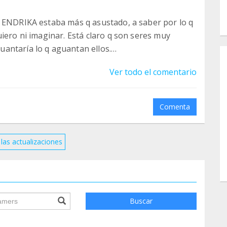
e ENDRIKA estaba más q asustado, a saber por lo q
iero ni imaginar. Está claro q son seres muy
antaría lo q aguantan ellos.
rq lo tenemos nosotros en Madrid.
Ver todo el comentario
e no es de gato, es demasiada pequeña pero es q
Comenta
desparasitadores para hacerle los ciclos muy bien
on más propensos a tener infecciones y no siempre
las actualizaciones
sitados pedimos ayuda para no tener q decir NO a
ile.searchForm.search.text???
Buscar