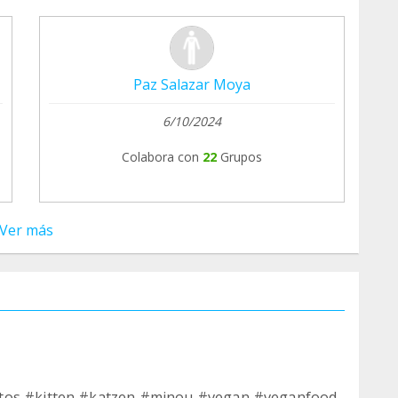
Paz Salazar Moya
6/10/2024
Colabora con
22
Grupos
Ver más
itos #kitten #katzen #minou #vegan #veganfood