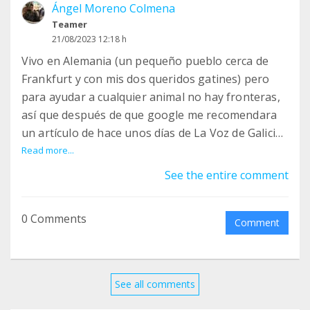
Ángel Moreno Colmena
Teamer
21/08/2023 12:18 h
Vivo en Alemania (un pequeño pueblo cerca de
Frankfurt y con mis dos queridos gatines) pero
para ayudar a cualquier animal no hay fronteras,
así que después de que google me recomendara
un artículo de hace unos días de La Voz de Galicia
en el que se mencionan vuestras dificultades, he
Read more...
decidido unirme como teamer.
See the entire comment
También me gustaría donar algo de dinero por
0 Comments
separado. ¿Hay algún tipo de gasto que os sea
Comment
más urgente ahora mismo?
Un saludo y mucho ánimo
See all comments