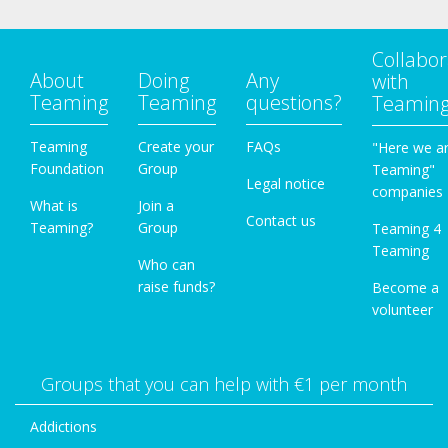
Collabor
About
Doing
Any
with
Teaming
Teaming
questions?
Teamin
Teaming
Create your
FAQs
"Here we a
Foundation
Group
Teaming"
Legal notice
companies
What is
Join a
Contact us
Teaming?
Group
Teaming 4
Teaming
Who can
raise funds?
Become a
volunteer
Groups that you can help with €1 per month
Addictions