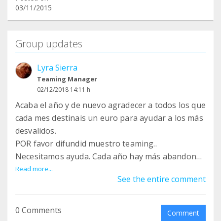
03/11/2015
Group updates
Lyra Sierra
Teaming Manager
02/12/2018 14:11 h
Acaba el año y de nuevo agradecer a todos los que
cada mes destinais un euro para ayudar a los más
desvalidos.
POR favor difundid muestro teaming..
Necesitamos ayuda. Cada año hay más abandono
y crueldad.
Read more...
See the entire comment
Gracias a tod@s y FELICES FIESTAS
0 Comments
Comment