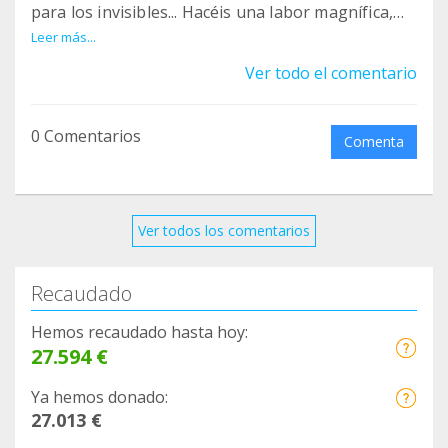
para los invisibles... Hacéis una labor magnífica,
tengo 3 y sé el amor incondicional que dan los
Leer más...
mayores, la mejor compañía que se puede tener.
Ver todo el comentario
0 Comentarios
Comenta
Ver todos los comentarios
Recaudado
Hemos recaudado hasta hoy:
27.594 €
Ya hemos donado:
27.013 €