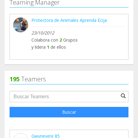
Teaming Manager
Protectora de Animales Aprenda Ecija
23/10/2012
Colabora con
2
Grupos
y lidera
1
de ellos
195
Teamers
groupProfile.searchForm.search.text???
Buscar
Gwynevere 85