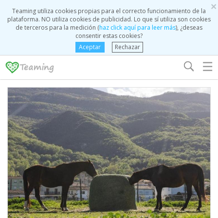
×
Teaming utiliza cookies propias para el correcto funcionamiento de la
plataforma. NO utiliza cookies de publicidad. Lo que sí utiliza son cookies
de terceros para la medición (
haz click aquí para leer más
), ¿deseas
consentir estas cookies?
Aceptar
Rechazar
☰