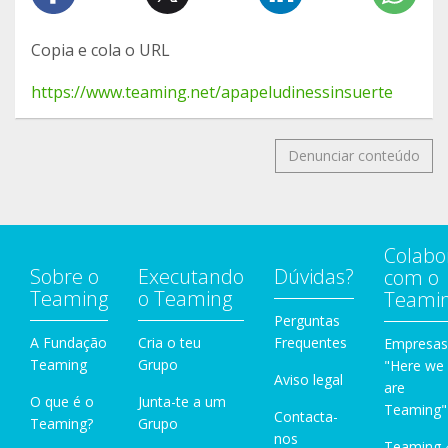
Copia e cola o URL
https://www.teaming.net/apapeludinessinsuerte
Denunciar conteúdo
Colabo
Sobre o
Executando
Dúvidas?
com o
Teaming
o Teaming
Teami
Perguntas
A Fundação
Cria o teu
Frequentes
Empresas
Teaming
Grupo
"Here we
Aviso legal
are
O que é o
Junta-te a um
Teaming"
Contacta-
Teaming?
Grupo
nos
Teaming 