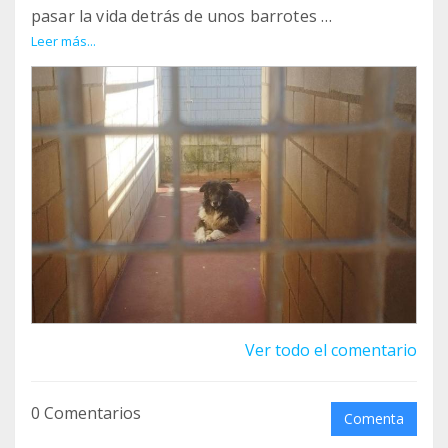
pasar la vida detrás de unos barrotes
INA es una perrita INVISIBLE
Leer más...
#Adopta apap@apap-alcala.org
Ver todo el comentario
0 Comentarios
Comenta