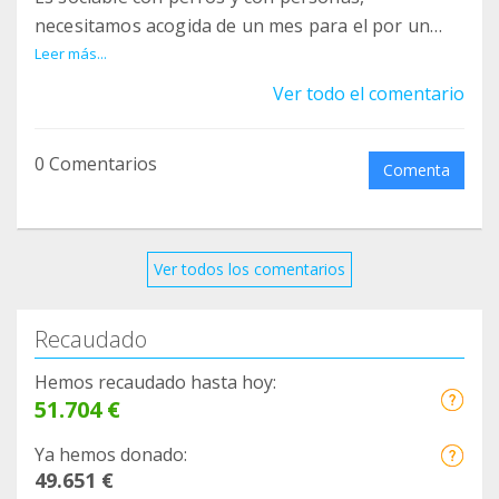
necesitamos acogida de un mes para el por un
problema en la pata y poder curarle. Os
Leer más...
explicamos en el vídeo.
Ver todo el comentario
https://www.instagram.com/reel/DI1ztJMIesu/?
igsh=emVxOHk5bWRzdWp3
0 Comentarios
Comenta
Si puedes ayudarle, escríbenos
✍ apap@apap-alcala.org
Ver todos los comentarios
Recaudado
Hemos recaudado hasta hoy:
51.704 €
Ya hemos donado:
49.651 €