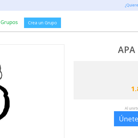
¿Quier
Grupos
Crea un Grupo
APA
1.
Al unir
Únete