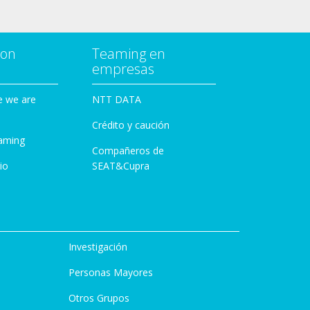
con
Teaming en
empresas
e we are
NTT DATA
Crédito y caución
aming
Compañeros de
io
SEAT&Cupra
Investigación
Personas Mayores
Otros Grupos