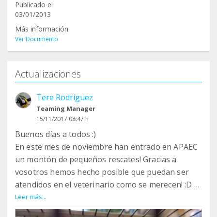
Publicado el
03/01/2013
Más información
Ver Documento
Actualizaciones
Tere Rodríguez
Teaming Manager
15/11/2017 08:47 h
Buenos días a todos :)
En este mes de noviembre han entrado en APAEC
un montón de pequeños rescates! Gracias a
vosotros hemos hecho posible que puedan ser
atendidos en el veterinario como se merecen! :D
Hoy os presentamos a Mati, un canario de 12
Leer más...
años que aun tiene mucho que ofrecer!!