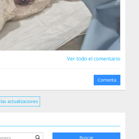
Ver todo el comentario
Comenta
las actualizaciones
ile.searchForm.search.text???
Buscar