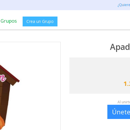
¿Quier
Grupos
Crea un Grupo
Apad
1.
Al unir
Únete