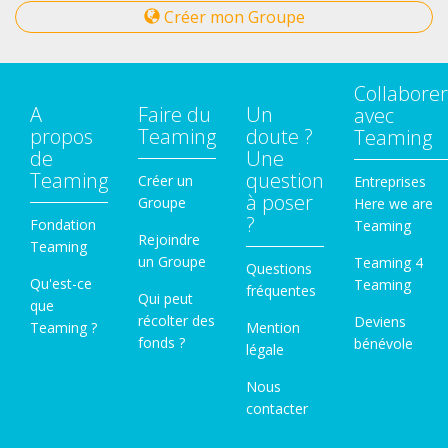
Créer mon Groupe
Collaborer
A
Faire du
Un
avec
propos
Teaming
doute ?
Teaming
de
Une
Teaming
question
Créer un
Entreprises
à poser
Groupe
Here we are
?
Fondation
Teaming
Rejoindre
Teaming
un Groupe
Teaming 4
Questions
Qu'est-ce
Teaming
fréquentes
Qui peut
que
récolter des
Deviens
Teaming ?
Mention
fonds ?
bénévole
légale
Nous
contacter